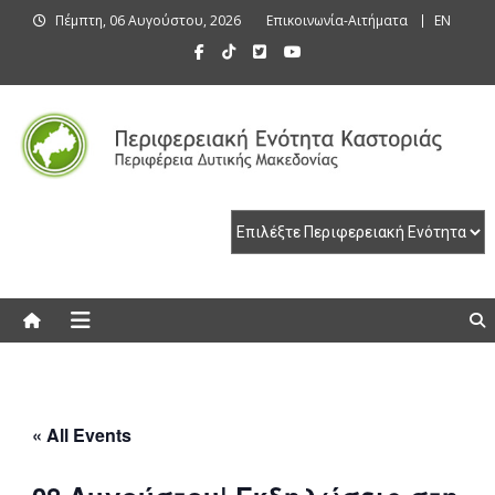
Skip
Πέμπτη, 06 Αυγούστου, 2026
Επικοινωνία-Αιτήματα
EN
to
content
Περιφερειακή Ενότητα Καστοριάς
Περιφερειακή Ενότητα Καστοριάς
« All Events