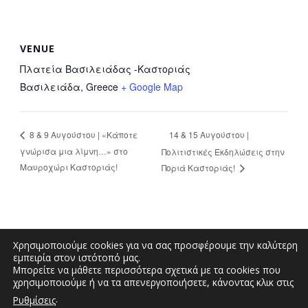
VENUE
Πλατεία Βασιλειάδας -Καστοριάς
Βασιλειάδα
,
Greece
+ Google Map
14 & 15 Αυγούστου |
8 & 9 Αυγούστου | «Κάποτε
γνώρισα μια λίμνη…» στο
Πολιτιστικές Εκδηλώσεις στην
Μαυροχώρι Καστοριάς!
Ποριά Καστοριάς!
Χρησιμοποιούμε cookies για να σας προσφέρουμε την καλύτερη
εμπειρία στον ιστότοπό μας.
Μπορείτε να μάθετε περισσότερα σχετικά με τα cookies που
Μεγάλου Αλεξάνδρου και Διοικητηρίου |
χρησιμοποιούμε ή να τα απενεργοποιήσετε, κάνοντας κλικ στις
Τηλέφωνο: 2467350200 | Email:
.
Ρυθμίσεις
info.kastoria@pdm.gov.gr