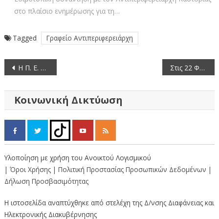
στο πλαίσιο ενημέρωσης για τη…
Tagged
Γραφείο Αντιπεριφερειάρχη
Πλοήγηση
Η Π. Ε. Καστοριάς Παρέλαβε Μανταρίνια για Δωρεάν Διανομή σε κατοίκους της
Στις 22 Φεβρουαρίου, η Καταβολή του Διατροφικού Επιδόματος Νεφροπαθών & Μεταμοσχευμένων
άρθρων
Κοινωνική Δικτύωση
Υλοποίηση με χρήση του Ανοικτού Λογισμικού
| Όροι Χρήσης
| Πολιτική Προστασίας Προσωπικών Δεδομένων
|
Δήλωση Προσβασιμότητας
Η ιστοσελίδα αναπτύχθηκε από στελέχη της Δ/νσης Διαφάνειας και
Ηλεκτρονικής Διακυβέρνησης