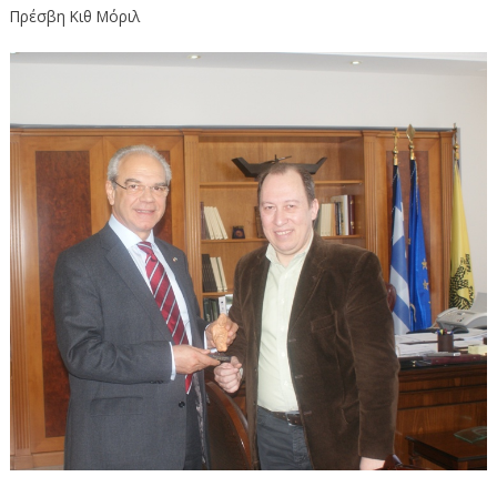
Πρέσβη Κιθ Μόριλ