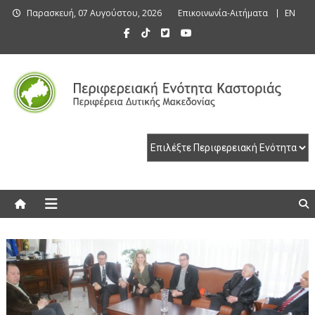
Skip
Παρασκευή, 07 Αυγούστου, 2026
Επικοινωνία-Αιτήματα
EN
to
content
Περιφερειακή Ενότητα Καστοριάς
Περιφερειακή Ενότητα Καστοριάς