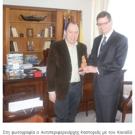
Στη φωτογραφία ο Αντιπεριφερειάρχης Καστοριάς με τον Καναδό