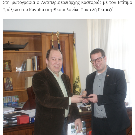
Στη φωτογραφία ο Αντιπεριφερειάρχης Καστοριάς με τον Επίτιμο
Πρόξενο του Καναδά στη Θεσσαλονίκη Παντελή Πετμεζά