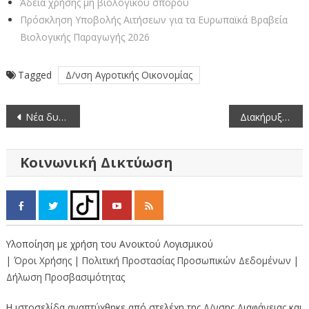
Άδεια χρήσης μη βιολογικού σπόρου
Πρόσκληση Υποβολής Αιτήσεων για τα Ευρωπαϊκά Βραβεία
Βιολογικής Παραγωγής 2026
Tagged
Δ/νση Αγροτικής Οικονομίας
Πλοήγηση
Νέα δυνατότητα στους μικρούς παραγωγούς για απευθείας πώληση των προϊόντων τους .
Διακήρυξη δημοπρασίας για την παραχώρηση κατά χρήση ακινήτου έκτασης 100 στρεμμάτων στην Αγία Κυριακή ΠΕ Καστοριάς
άρθρων
Κοινωνική Δικτύωση
Υλοποίηση με χρήση του Ανοικτού Λογισμικού
| Όροι Χρήσης
| Πολιτική Προστασίας Προσωπικών Δεδομένων
|
Δήλωση Προσβασιμότητας
Η ιστοσελίδα αναπτύχθηκε από στελέχη της Δ/νσης Διαφάνειας και