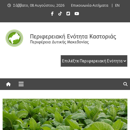
Skip
Σάββατο, 08 Αυγούστου, 2026
Επικοινωνία-Αιτήματα
EN
to
content
Περιφερειακή Ενότητα Καστοριάς
Περιφερειακή Ενότητα Καστοριάς