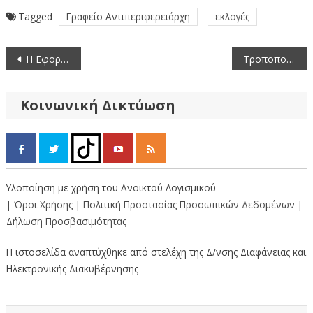
Tagged
Γραφείο Αντιπεριφερειάρχη
εκλογές
Πλοήγηση
Η Εφορεία Αρχαιοτήτων Καστ. συμμετέχει στις εκδ.για τις Ευρωπαϊκές Ημέρες Πολιτιστικής Κληρονομιας
Τροποποίηση Διακήρυξης 9/2015 για τη μεταφορά μαθητών
άρθρων
Κοινωνική Δικτύωση
Υλοποίηση με χρήση του Ανοικτού Λογισμικού
| Όροι Χρήσης
| Πολιτική Προστασίας Προσωπικών Δεδομένων
|
Δήλωση Προσβασιμότητας
Η ιστοσελίδα αναπτύχθηκε από στελέχη της Δ/νσης Διαφάνειας και
Ηλεκτρονικής Διακυβέρνησης