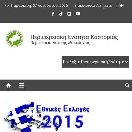
Skip
Παρασκευή, 07 Αυγούστου, 2026
Επικοινωνία-Αιτήματα
EN
to
content
Περιφερειακή Ενότητα Καστοριάς
Περιφερειακή Ενότητα Καστοριάς